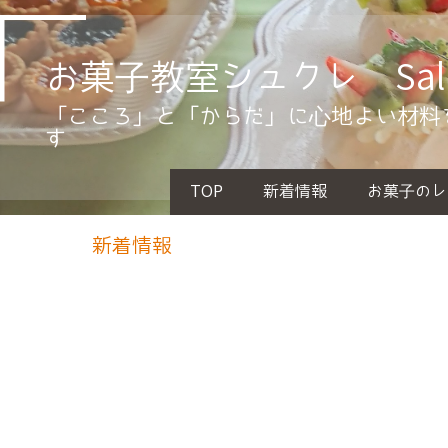
お菓子教室シュクレ Salon.
「こころ」と「からだ」に心地よい材料
す
TOP
新着情報
お菓子のレ
新着情報