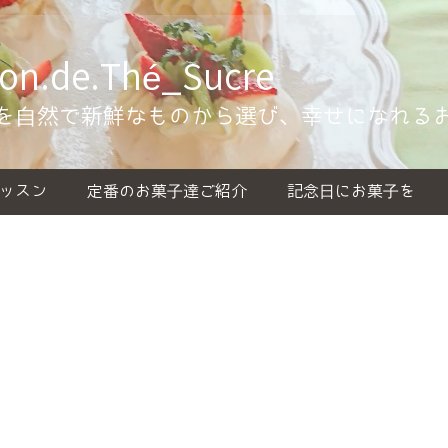
de.Thé_Sucre
を自然で新鮮なものから選び、幸せになれる
ッスン
定番のお菓子達ご紹介
記念日にお菓子を