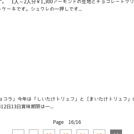
。 1人～2人分￥1,300アーモンドの生地とチョコレートク
ケーキです。シュクレの一押しです...
のこショコラ」今年は「しいたけトリュフ」と［まいたけトリュフ
2日13日賞味期限は一...
Page 16/16