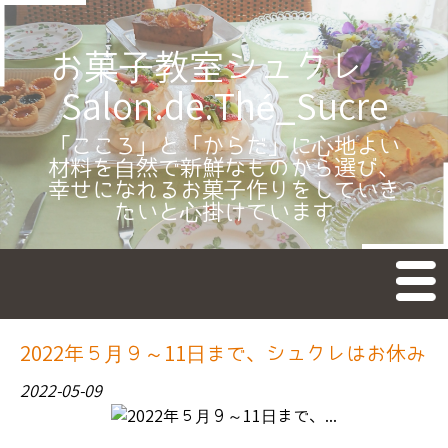
お菓子教室シュクレ
Salon.de.Thé_Sucre
「こころ」と「からだ」に心地よい
材料を自然で新鮮なものから選び、
幸せになれるお菓子作りをしていき
たいと心掛けています
M
en
u
TOP
2022年５月９～11日まで、シュクレはお休み
新着情報
2022-05-09
お菓子のレッスン
教室予約受付日カレンダー