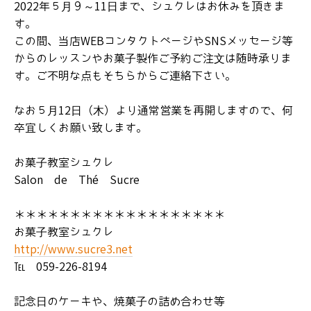
2022年５月９～11日まで、シュクレはお休みを頂きま
体験レッスン
す。
この間、当店WEBコンタクトページやSNSメッセージ等
基礎クラス
からのレッスンやお菓子製作ご予約ご注文は随時承りま
応用クラス①②
す。ご不明な点もそちらからご連絡下さい。
研究発表会
なお５月12日（木）より通常営業を再開しますので、何
イベントレッスン
卒宜しくお願い致します。
お申込み/キャンセル
お菓子教室シュクレ
受講規約
Salon de Thé Sucre
プロフィール
＊＊＊＊＊＊＊＊＊＊＊＊＊＊＊＊＊＊＊
定番のお菓子達ご紹介
お菓子教室シュクレ
【生菓子】ホールケーキ
http://www.sucre3.net
℡ 059-226-8194
季節限定のお菓子達
記念日にお菓子を
記念日のケーキや、焼菓子の詰め合わせ等