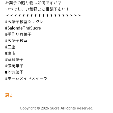
お菓子の贈り物は如何ですか？
Salon de Thé Sucre
いつでも、お気軽にご相談下さい！
サロン営業スケジュール
＊＊＊＊＊＊＊＊＊＊＊＊＊＊＊＊＊＊＊
#お菓子教室シュクレ
アクセス
#SalondeThéSucre
お問い合わせ
#手作りお菓子
#お菓子教室
#三重
#津市
#家庭菓子
#伝統菓子
#地方菓子
#ホームメイドスイーツ
戻る
Copyright ©
2026 Sucre All Rights Reserved.