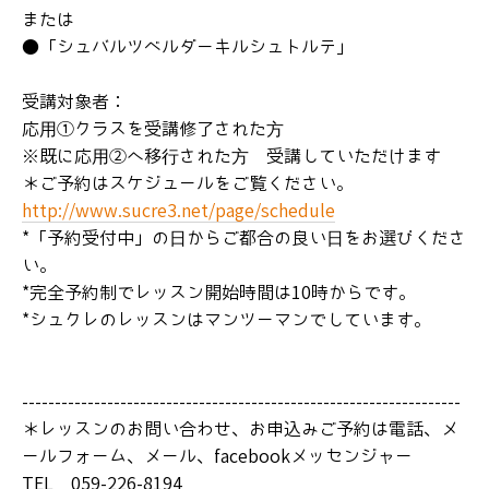
Salon de Thé Sucre
または
●「シュバルツベルダーキルシュトルテ」
サロン営業スケジュール
アクセス
受講対象者：
応用①クラスを受講修了された方
お問い合わせ
※既に応用②へ移行された方 受講していただけます
＊ご予約はスケジュールをご覧ください。
http://www.sucre3.net/page/schedule
*「予約受付中」の日からご都合の良い日をお選びくださ
い。
*完全予約制でレッスン開始時間は10時からです。
*シュクレのレッスンはマンツーマンでしています。
-------------------------------------------------------------------
＊レッスンのお問い合わせ、お申込みご予約は電話、メ
ールフォーム、メール、facebookメッセンジャー
TEL 059-226-8194