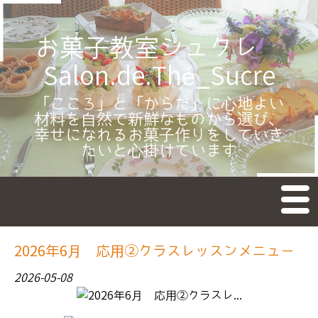
お菓子教室シュクレ
Salon.de.Thé_Sucre
「こころ」と「からだ」に心地よい
材料を自然で新鮮なものから選び、
幸せになれるお菓子作りをしていき
たいと心掛けています
M
en
u
TOP
2026年6月 応用②クラスレッスンメニュー
新着情報
2026-05-08
お菓子のレッスン
教室予約受付日カレンダー