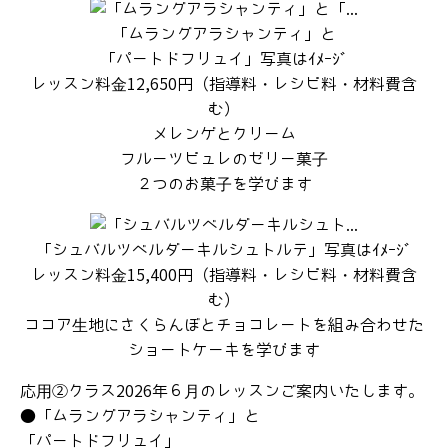
体験レッスン
「ムラングアラシャンティ」と
「パートドフリュイ」写真はｲﾒｰｼﾞ
基礎クラス
レッスン料金12,650円（指導料・レシピ料・材料費含
応用クラス①②
む）
メレンゲとクリーム
研究発表会
フルーツピュレのゼリー菓子
イベントレッスン
２つのお菓子を学びます
お申込み/キャンセル
受講規約
「シュバルツベルダーキルシュトルテ」写真はｲﾒｰｼﾞ
レッスン料金15,400円（指導料・レシピ料・材料費含
プロフィール
む）
定番のお菓子達ご紹介
ココア生地にさくらんぼとチョコレートを組み合わせた
ショートケーキを学びます
【生菓子】ホールケーキ
応用②クラス2026年６月のレッスンご案内いたします。
季節限定のお菓子達
●「ムラングアラシャンティ」と
記念日にお菓子を
「パートドフリュイ」